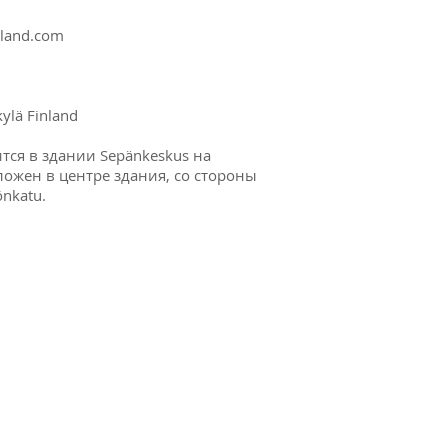
nland.com
kylä Finland
ится в здании Sepänkeskus на
ложен в центре здания, со стороны
önkatu.
а обратной связи