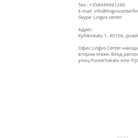
Тел.: +358449991260
E-mail:
info@lingvocenterfi
Skype: Lingvo.center
Адрес:
Kyllikinkatu 1, 40100, Jyväs
Офис Lingvo Center наход
втором этаже. Вход распо
улиц Puutarhakatu или Yrj
Форм