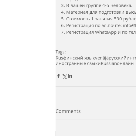
3. В вашей группе 4-5 человека.
4. Материал для подготовки вы
5. Стоимость 1 занятия 590 рубле
6. Регистрация по эл.почте: info@
7. Регистрация WhatsApp и по те
Tags:
Rus
финский язык
venäjä
русский
инт
иностранные языки
Russian
онлайн
Comments