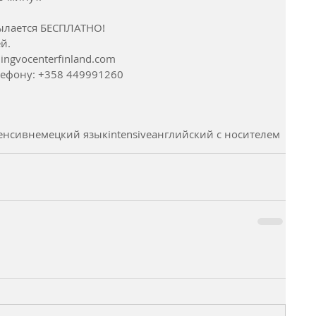
сылается БЕСПЛАТНО!
й.
lingvocenterfinland.com
лефону: +358 449991260
енсив
немецкий язык
intensive
английский с носителем