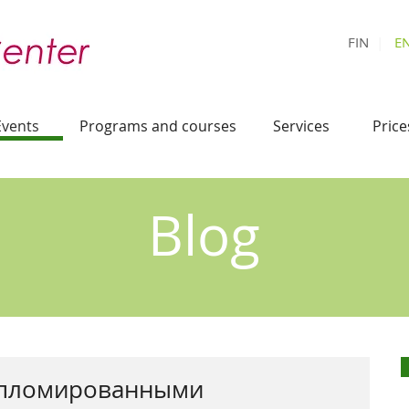
FIN
|
E
Events
Programs and courses
Services
Price
Blog
дипломированными