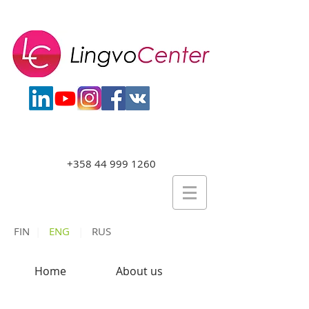
+358 44 999 1260
FIN
|
ENG
|
RUS
Home
About us