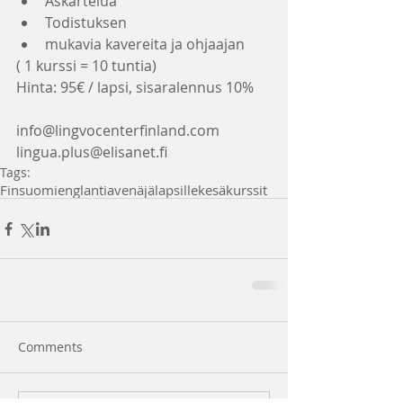
Askartelua  
Todistuksen  
mukavia kavereita ja ohjaajan 
( 1 kurssi = 10 tuntia)
Hinta: 95€ / lapsi, sisaralennus 10%
info@lingvocenterfinland.com
lingua.plus@elisanet.fi
Tags:
Fin
suomi
englantia
venäjä
lapsille
kesäkurssit
Comments