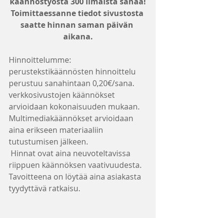
käännöstyöstä 300 ilmaista sanaa!
Toimittaessanne tiedot sivustosta 
saatte hinnan saman päivän 
aikana.
Hinnoittelumme:
perustekstikäännösten hinnoittelu 
perustuu sanahintaan 0,20€/sana.
verkkosivustojen käännökset 
arvioidaan kokonaisuuden mukaan.
Multimediakäännökset arvioidaan 
aina erikseen materiaaliin 
tutustumisen jälkeen.
 Hinnat ovat aina neuvoteltavissa 
riippuen käännöksen vaativuudesta. 
Tavoitteena on löytää aina asiakasta 
tyydyttävä ratkaisu.