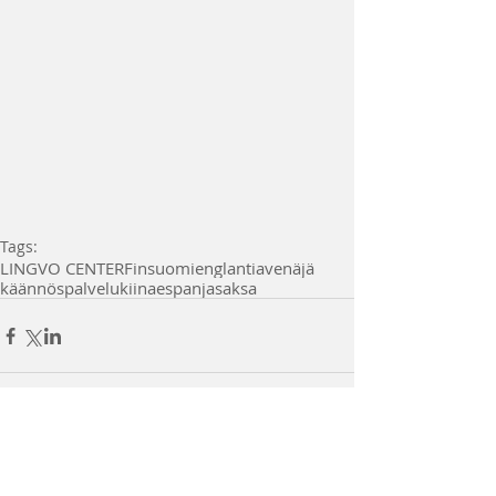
Tags:
LINGVO CENTER
Fin
suomi
englantia
venäjä
käännöspalvelu
kiina
espanja
saksa
Comments