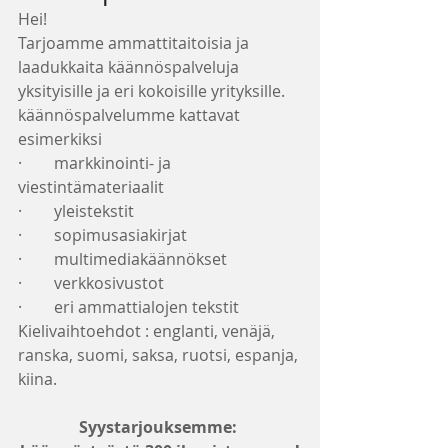
Hei!
Tarjoamme ammattitaitoisia ja 
laadukkaita käännöspalveluja 
yksityisille ja eri kokoisille yrityksille.
käännöspalvelumme kattavat 
esimerkiksi
·        markkinointi- ja 
viestintämateriaalit
·        yleistekstit
·        sopimusasiakirjat
·        multimediakäännökset
·        verkkosivustot
·        eri ammattialojen tekstit
Kielivaihtoehdot : englanti, venäjä, 
ranska, suomi, saksa, ruotsi, espanja, 
kiina.
Syystarjouksemme: 