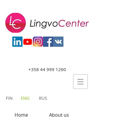
+358 44 999 1260
FIN
|
ENG
|
RUS
Home
About us