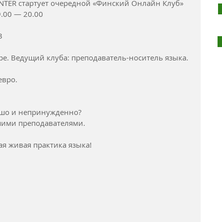
ENTER стартует очередной «Финский Онлайн Клуб» 
.00 — 20.00
3 
бре. Ведущий клуба: преподаватель-носитель языка. 
евро.
ошо и непринужденно?
шими преподавателями.
ая живая практика языка! 