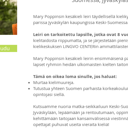
Mary Poppinsin kesäkieli leiri täydellisellä kieli
parissa Jyväskylän kaupungissa Keski-Suomessa
Leiri on tarkoitettu lapsille, jotka ovat 8 v
kielitaidosta riippumatta, ja se järjestetään pie
kielikeskuksen LINGVO CENTERin ammattilaisten 
audu
Mary Poppinsin kesäkieli leirin ensimmäisenä 
lapset ryhmiin heidän ulkomaisten kielten taiton
Tämä on oikea loma sinulle, jos haluat:
Murtaa kielimuureja.
Tutustua yhteen Suomen parhaista korkeakouluis
opintojasi siellä.
Kutsuamme nuoria matka-seikkailuun Keski-Su
Jyväskylään, lepäämään ja rentoutumaan, oppima
kehittämään taitojaan kansainvälisessä viestinn
opettajat puhuvat useita vieraita kieliä!