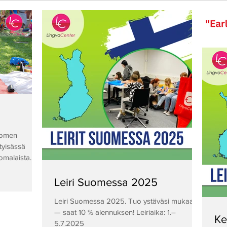
uomen
tyisässä
omalaista
uhut vierasta
ämä ei ole
Leiri Suomessa 2025
 kesäinen
Leiri Suomessa 2025. Tuo ystäväsi mukaan
— saat 10 % alennuksen! Leiriaika: 1.–
elmoitko
Ke
5.7.2025
oppilaitosten