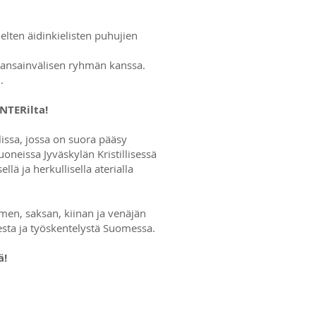
ielten äidinkielisten puhujien
ansainvälisen ryhmän kanssa.
.
NTERilta!
issa, jossa on suora pääsy
oneissa Jyväskylän Kristillisessä
ellä ja herkullisella aterialla
en, saksan, kiinan ja venäjän
esta ja työskentelystä Suomessa.
ä!