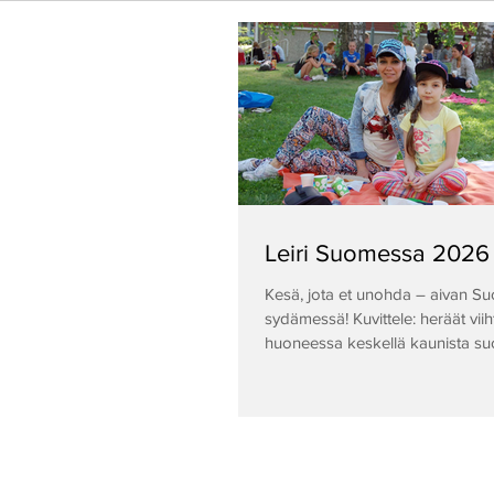
Leiri Suomessa 2026
Kesä, jota et unohda – aivan S
sydämessä! Kuvittele: heräät viih
huoneessa keskellä kaunista su
luontoa, ja vain hetken päästä p
kieltä kuin se olisi äidinkielesi!T
unta — tämä on Mary Poppinsin
kielileiri Jyväskylässä. Haluatko puhua
vierasta kieltä itsevarmasti? Un
kurkistuksesta eurooppalaisten 