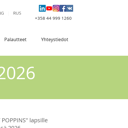
NG
|
RUS
+358 44 999 1260
Palautteet
Yhteystiedot
 2026
Y POPPINS" lapsille
sä 2026.