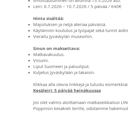
Ilmoittautuminen on avoinna 15.5.2026 asti.
Leiri: 6.7.2026 – 10.7.2026 / 5 päivää / 640€
Hinta sisältää:
Majoituksen ja neljä ateriaa päivässä.
Käytännön koulutus ja työpajat sekä tunnit äidin
Vierailu Jyväskylän museoihin.
Sinun on maksettava:
Matkavakuutus.
Viisumi.
Liput Suomeen ja paluuliput.
Kuljetus Jyväskylään ja takaisin.
Klikkaa alla olevia linkkejä ja tutustu esimerkk
Kesäleiri: 5 päivää heinäkuussa
Jos olet valmis aloittamaan matkaseikkailusi 
Poppinsin kesäkieli leirille, odotamme hakemust