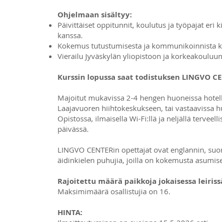
Ohjelmaan sisältyy:
Päivittäiset oppitunnit, koulutus ja työpajat eri k
kanssa.
Kokemus tutustumisesta ja kommunikoinnista k
Vierailu Jyväskylän yliopistoon ja korkeakouluun
Kurssin lopussa saat todistuksen LINGVO CE
Majoitut mukavissa 2-4 hengen huoneissa hotell
Laajavuoren hiihtokeskukseen, tai vastaavissa hu
Opistossa, ilmaisella Wi-Fi:llä ja neljällä terveellis
päivässä.
LINGVO CENTERin opettajat ovat englannin, suom
äidinkielen puhujia, joilla on kokemusta asumis
Rajoitettu määrä paikkoja jokaisessa leiriss
Maksimimäärä osallistujia on 16.
HINTA: