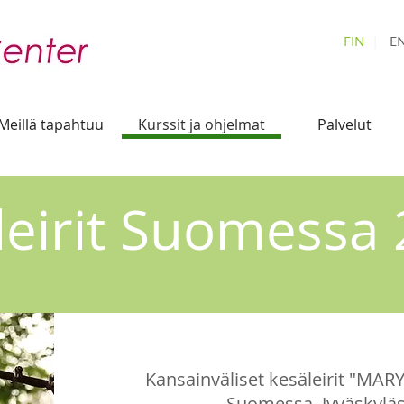
FIN
|
E
Meillä tapahtuu
Kurssit ja ohjelmat
Palvelut
leirit Suomessa
Kansainväliset kesäleirit "MAR
Suomessa, Jyväskyläs