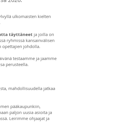
kylvyllä ulkomaisten kielten
.
uotta täyttäneet
ja joilla on
nissä ryhmissä kansainvälisen
opettajien johdolla.
päivänä testaamme ja jaamme
sa perusteella.
ta, mahdollisuudella jatkaa
omen pääkaupunkiin,
an paljon uusia asioita ja
ässä. Leirimme ohjaajat ja