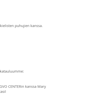
kielisten puhujien kanssa.
iaikatauluumme:
LINGVO CENTERin kanssa Mary
asi!